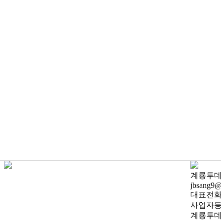
계룡투데이
jbsang9@
대표전화 0
사업자등록
계룡투데