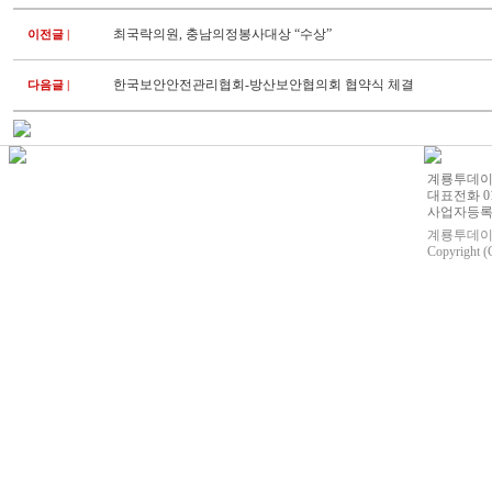
최국락의원, 충남의정봉사대상 “수상”
이전글
|
한국보안안전관리협회-방산보안협의회 협약식 체결
다음글
|
계룡투데이 |
대표전화 010
사업자등록번호
계룡투데이의
Copyright (C