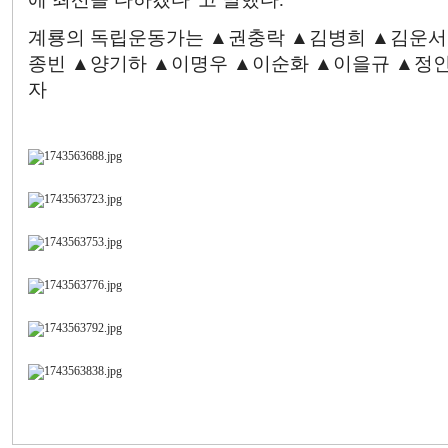
계룡의 독립운동가는 ▲권충락 ▲김병희 ▲김운서
종빈 ▲양기하 ▲이명우 ▲이순화 ▲이을규 ▲정인
자