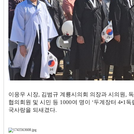
이응우 시장, 김범규 계룡시의회 의장과 시의원,
협의회원 및 시민 등 1000여 명이 ‘두계장터 4•
국사랑을 되새겼다.